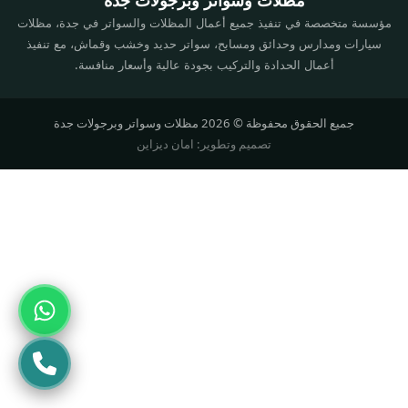
مؤسسة متخصصة في تنفيذ جميع أعمال المظلات والسواتر في جدة، مظلات
سيارات ومدارس وحدائق ومسابح، سواتر حديد وخشب وقماش، مع تنفيذ
أعمال الحدادة والتركيب بجودة عالية وأسعار منافسة.
جميع الحقوق محفوظة © 2026 مظلات وسواتر وبرجولات جدة
تصميم وتطوير: امان ديزاين